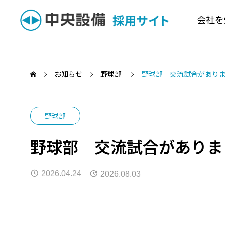
会社を
お知らせ
野球部
野球部 交流試合があり
野球部
働く環境を知る
野球部 交流試合がありま
成長
Environment
社員が育つ
2026.04.24
2026.08.03
野球部 交流試合を行いました！
令和8
いまし
2026.07.31
教育システ
2026.