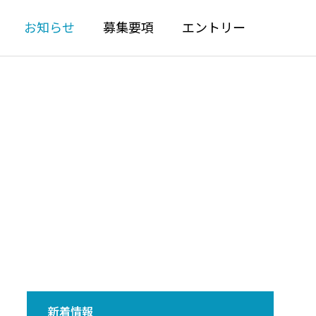
お知らせ
募集要項
エントリー
ト
安心して働く
り
安心して長く働ける取り組み
ーダーズ』
中央設備 新CMを公開しまし
！
た！
各種制度
2026.06.22
新着情報