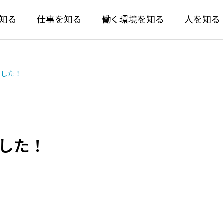
知る
仕事を知る
働く環境を知る
人を知る
ました！
した！
する
充実のサポー
仕組み
社員の毎日を支える環境づく
年度 中央設備 安全大会を行
RSK山陽放送『情熱リ
た！
テレビ出演のお知らせ
ム
福利厚生
07.06
2026.06.30