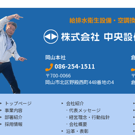
投
稿
の
ペ
給排水衛生設備・空調
ー
ジ
送
り
岡山本社
086-254-1511
〒700-0066
〒
岡山市北区野殿西町448番地の4
倉
トップページ
会社紹介
事業内容
代表メッセージ
部署紹介
経営理念・行動指針
採用情報
会社概要
沿革・表彰