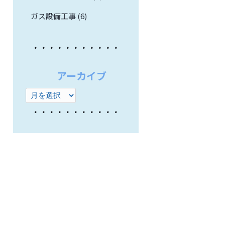
ガス設備工事 (6)
アーカイブ
ア
ー
カ
イ
ブ